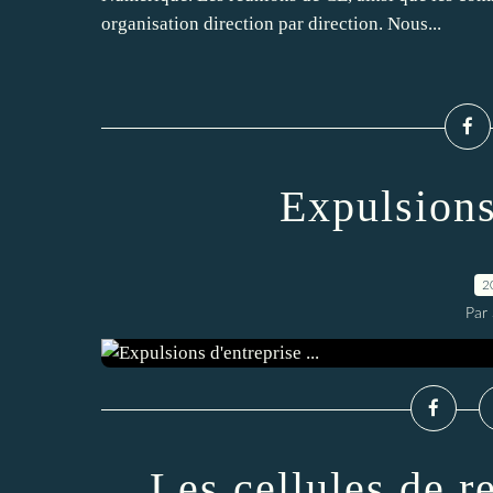
organisation direction par direction. Nous...
Expulsions 
2
Par
Les cellules de r